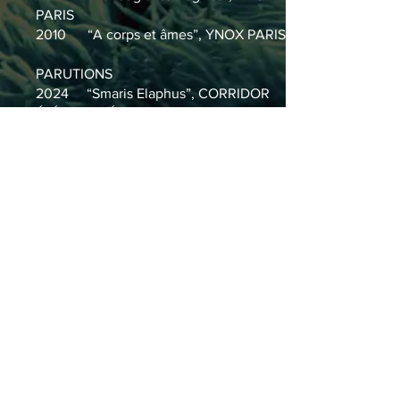
PARIS
2010
“A corps et âmes”, YNOX PARIS
​PARUTIONS
2024 “Smaris Elaphus”, CORRIDOR
ÉLÉPHANT Éditions, Paris
2019 “Catharsis”, L’OEIL DE LA
PHOTOGRAPHIE
2019 “Catharsis”, TK21
2010 “Rencontrer l’inattendu”,
CÉLINEBOURA.COM
2007 “Racines”, YNOX MAGAZINE
n°10, Paris
Contact