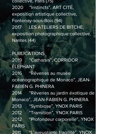
collective, Paris (75)
2020 “Instincts”, ART CITÉ,
exposition artistique collective,
Fontenay-sous-Bois (94)
2017 LES ATELIERS DE BITCHE,
exposition photographique collective,
Nantes (44)
PUBLICATIONS
2019
“Catharsis”, CORRIDOR
ÉLÉPHANT
2016
“Rêveries au musée
océanographique de Monaco”, JEAN-
FABIEN G. PHINERA
2014
“Rêveries au jardin éxotique de
Monaco”, JEAN-FABIEN G. PHINERA
2013
“
Symbiose”, YNOX PARIS
2012
“Transition”, YNOX PARIS
2012
“Profondeur corporelle”, YNOX
PARIS
2011
“L’aveuglante fragilité”, YNOX