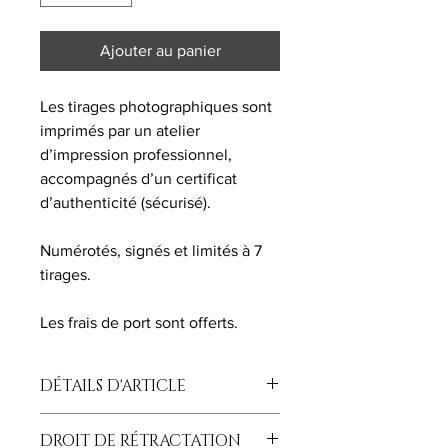
Ajouter au panier
Les tirages photographiques sont
imprimés par un atelier
d’impression professionnel,
accompagnés d’un certificat
d’authenticité (sécurisé).
Numérotés, signés et limités à 7
tirages.
Les frais de port sont offerts.
DÉTAILS D'ARTICLE
40x60cm / imprimé sur un papier Fine
DROIT DE RÉTRACTATION
Art